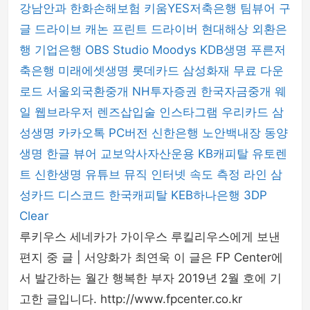
강남안과
한화손해보험
키움YES저축은행
팀뷰어
구
글 드라이브
캐논 프린트 드라이버
현대해상
외환은
행
기업은행
OBS Studio
Moodys
KDB생명
푸른저
축은행
미래에셋생명
롯데카드
삼성화재
무료 다운
로드
서울외국환중개
NH투자증권
한국자금중개
웨
일 웹브라우저
렌즈삽입술
인스타그램
우리카드
삼
성생명
카카오톡 PC버전
신한은행
노안백내장
동양
생명
한글 뷰어
교보악사자산운용
KB캐피탈
유토렌
트
신한생명
유튜브 뮤직
인터넷 속도 측정
라인
삼
성카드
디스코드
한국캐피탈
KEB하나은행
3DP
Clear
루키우스 세네카가 가이우스 루킬리우스에게 보낸
편지 중 글 | 서양화가 최연욱 이 글은 FP Center에
서 발간하는 월간 행복한 부자 2019년 2월 호에 기
고한 글입니다. http://www.fpcenter.co.kr