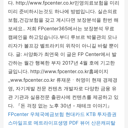
다. http://www.fpcenter.co.kr민영의료보험을 미리
미리 준비하시는것도 하나에 방법입니다. 실손의료
보험,건강보험을 갖고 계시다면 보장분석을 한번 해
보세요.. 저희 FPcenter365에서는 보장분석 무료
캠페인을 하고있습니다.부디 루브르 박물관의 모나
리자가 볼프강 벨트라키의 위작이 아니길 바랄 뿐이
다. 글: 서양화가 최연욱 이 글은 FP Center에서 발
간하는 월간 행복한 부자 2017년 4월 호에 기고한
글입니다. http://www.fpcenter.co.kr홈페이지
_www.fpcenter.co.kr 류재운ㆍ허영미 현재 경제경
영, 자기계발 전문 컨텐츠 개발자로 다양한 금융 유
관 기관과 실용전문 출판사에 컨텐츠를 제공하고 있
다. 『돈 걱정 없는 노후 30년 - 재테크 이야기』
FPcenter
우체국예금보험
현대카드
KTB 투자증권
스마일프로
메트라이프생명
PDF 뷰어
산은캐피탈