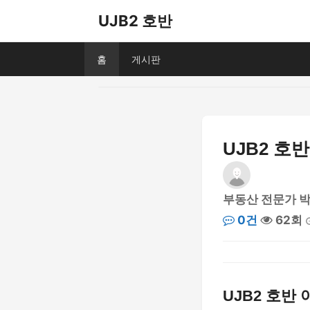
UJB2 호반
홈
게시판
UJB2 호
부동산 전문가 
0건
62회
UJB2 호반